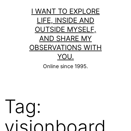
Skip
I WANT TO EXPLORE
to
LIFE, INSIDE AND
content
OUTSIDE MYSELF,
AND SHARE MY
OBSERVATIONS WITH
YOU.
Online since 1995.
Tag:
visionboard