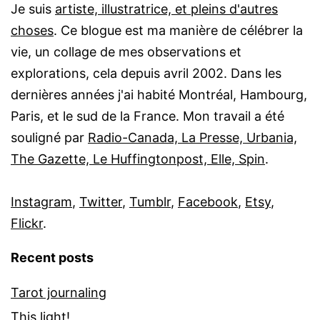
Je suis
artiste, illustratrice, et pleins d'autres
choses
. Ce blogue est ma manière de célébrer la
vie, un collage de mes observations et
explorations, cela depuis avril 2002. Dans les
dernières années j'ai habité Montréal, Hambourg,
Paris, et le sud de la France. Mon travail a été
souligné par
Radio-Canada, La Presse, Urbania,
The Gazette, Le Huffingtonpost, Elle, Spin
.
Instagram
,
Twitter
,
Tumblr
,
Facebook
,
Etsy
,
Flickr
.
Recent posts
Tarot journaling
This light!