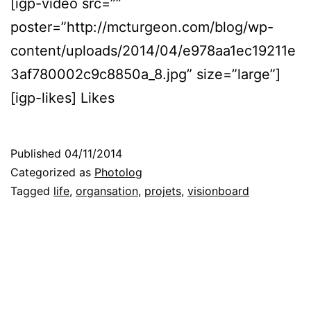
[igp-video src=””
poster=”http://mcturgeon.com/blog/wp-
content/uploads/2014/04/e978aa1ec19211e
3af780002c9c8850a_8.jpg” size=”large”]
[igp-likes] Likes
Published
04/11/2014
Categorized as
Photolog
Tagged
life
,
organsation
,
projets
,
visionboard