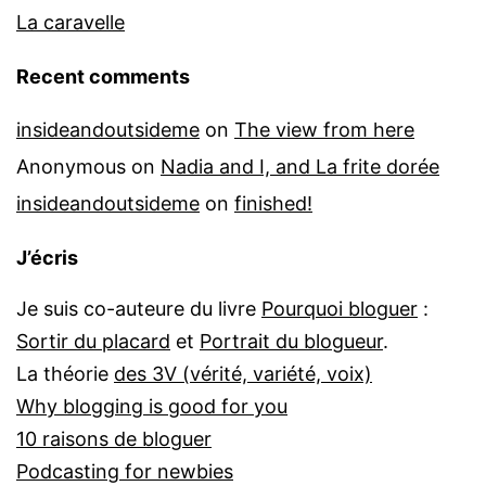
La caravelle
Recent comments
insideandoutsideme
on
The view from here
Anonymous
on
Nadia and I, and La frite dorée
insideandoutsideme
on
finished!
J’écris
Je suis co-auteure du livre
Pourquoi bloguer
:
Sortir du placard
et
Portrait du blogueur
.
La théorie
des 3V (vérité, variété, voix)
Why blogging is good for you
10 raisons de bloguer
Podcasting for newbies