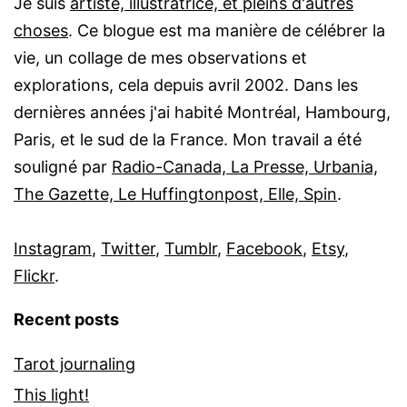
Je suis
artiste, illustratrice, et pleins d'autres
choses
. Ce blogue est ma manière de célébrer la
vie, un collage de mes observations et
explorations, cela depuis avril 2002. Dans les
dernières années j'ai habité Montréal, Hambourg,
Paris, et le sud de la France. Mon travail a été
souligné par
Radio-Canada, La Presse, Urbania,
The Gazette, Le Huffingtonpost, Elle, Spin
.
Instagram
,
Twitter
,
Tumblr
,
Facebook
,
Etsy
,
Flickr
.
Recent posts
Tarot journaling
This light!