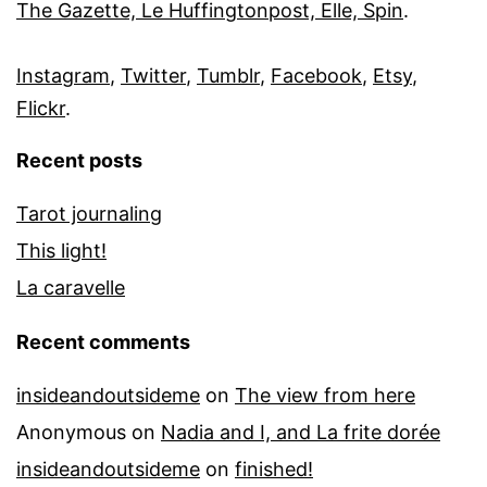
The Gazette, Le Huffingtonpost, Elle, Spin
.
Instagram
,
Twitter
,
Tumblr
,
Facebook
,
Etsy
,
Flickr
.
Recent posts
Tarot journaling
This light!
La caravelle
Recent comments
insideandoutsideme
on
The view from here
Anonymous
on
Nadia and I, and La frite dorée
insideandoutsideme
on
finished!