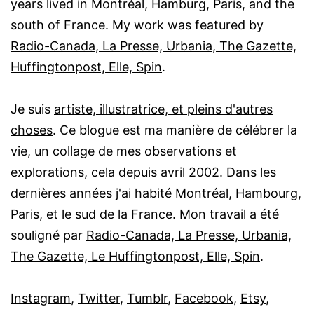
years lived in Montréal, Hamburg, Paris, and the
south of France. My work was featured by
Radio-Canada, La Presse, Urbania, The Gazette,
Huffingtonpost, Elle, Spin
.
Je suis
artiste, illustratrice, et pleins d'autres
choses
. Ce blogue est ma manière de célébrer la
vie, un collage de mes observations et
explorations, cela depuis avril 2002. Dans les
dernières années j'ai habité Montréal, Hambourg,
Paris, et le sud de la France. Mon travail a été
souligné par
Radio-Canada, La Presse, Urbania,
The Gazette, Le Huffingtonpost, Elle, Spin
.
Instagram
,
Twitter
,
Tumblr
,
Facebook
,
Etsy
,