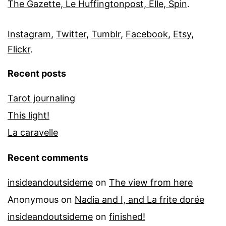
The Gazette, Le Huffingtonpost, Elle, Spin
.
Instagram
,
Twitter
,
Tumblr
,
Facebook
,
Etsy
,
Flickr
.
Recent posts
Tarot journaling
This light!
La caravelle
Recent comments
insideandoutsideme
on
The view from here
Anonymous
on
Nadia and I, and La frite dorée
insideandoutsideme
on
finished!