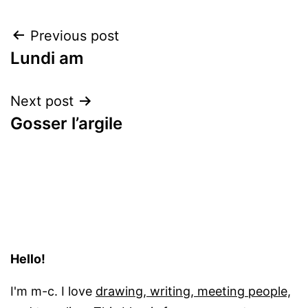
Post
Previous post
Lundi am
navigation
Next post
Gosser l’argile
Hello!
I'm m-c. I love
drawing, writing, meeting people,